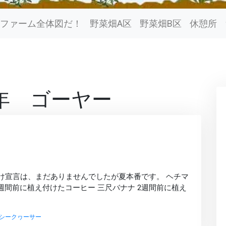
ファーム全体図だ！
野菜畑A区
野菜畑B区
休憩所
4年 ゴーヤー
明け宣言は、まだありませんでしたが夏本番です。 ヘチマ
週間前に植え付けたコーヒー 三尺バナナ 2週間前に植え
シークヮーサー