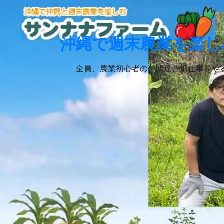
Skip
to
content
沖縄で週末農業を楽し
全員、農業初心者の仲間達と畑仕事をや