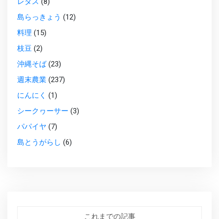
レタス
(8)
島らっきょう
(12)
料理
(15)
枝豆
(2)
沖縄そば
(23)
週末農業
(237)
にんにく
(1)
シークヮーサー
(3)
パパイヤ
(7)
島とうがらし
(6)
これまでの記事