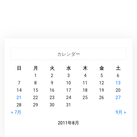
仕
事
ー
台
風
９
号
の
去
っ
カレンダー
と
あ
日
月
火
水
木
金
土
と
ー
1
2
3
4
5
6
へ
7
8
9
10
11
12
13
の
14
15
16
17
18
19
20
21
22
23
24
25
26
27
28
29
30
31
« 7月
9月 »
2011年8月