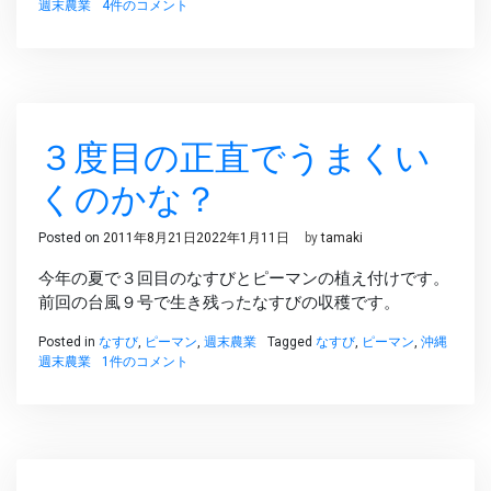
ま
週末農業
4件のコメント
た
ま
た
台
風
対
３度目の正直でうまくい
策
へ
の
くのかな？
Posted on
2011年8月21日
2022年1月11日
by
tamaki
今年の夏で３回目のなすびとピーマンの植え付けです。
前回の台風９号で生き残ったなすびの収穫です。
Posted in
なすび
,
ピーマン
,
週末農業
Tagged
なすび
,
ピーマン
,
沖縄
３
週末農業
1件のコメント
度
目
の
正
直
で