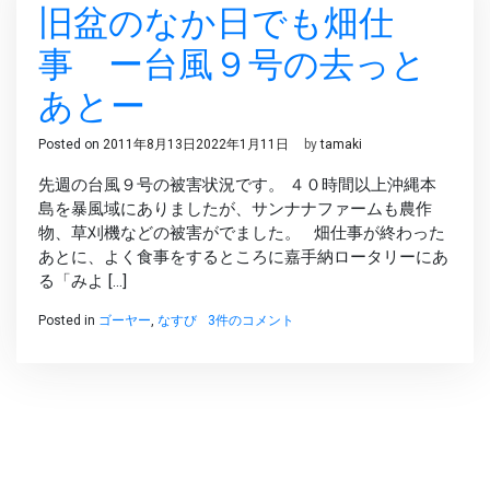
旧盆のなか日でも畑仕
う
ま
く
事 ー台風９号の去っと
い
く
あとー
の
か
Posted on
2011年8月13日
2022年1月11日
by
tamaki
な？
へ
先週の台風９号の被害状況です。 ４０時間以上沖縄本
の
島を暴風域にありましたが、サンナナファームも農作
物、草刈機などの被害がでました。 畑仕事が終わった
あとに、よく食事をするところに嘉手納ロータリーにあ
る「みよ […]
旧
Posted in
ゴーヤー
,
なすび
3件のコメント
盆
の
な
か
日
で
も
畑