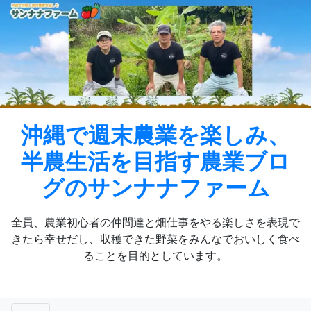
Skip
to
content
沖縄で週末農業を楽しみ、
半農生活を目指す農業ブロ
グのサンナナファーム
全員、農業初心者の仲間達と畑仕事をやる楽しさを表現で
きたら幸せだし、収穫できた野菜をみんなでおいしく食べ
ることを目的としています。