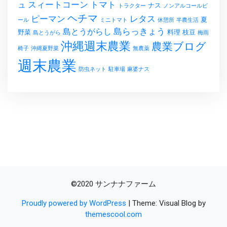
スィートコーン
トマト
ュ
ナス
トラクター
ノンアルコールビ
ヘチマ
レタス
ピーマン
夏
ール
ミニトマト
休憩所
半農生活
島らっきょう
島とうがらし
野菜
料理
枝豆
島とうがら
梅雨
沖縄週末農業
農業ブログ
椅子
沖縄夏野菜
無農薬
週末農業
防虫ネット
駐車場
麻婆ナス
©2020 サンナナファーム
Proudly powered by WordPress
|
Theme: Visual Blog by
themescool.com