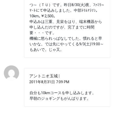
ン
つ～（ＴＵ）です。昨日8/30(火)夜、ﾌｧﾐﾘ~
ﾏｰﾄにて申込みしました。中部ﾄﾘﾑﾏﾗｿﾝ。
10km｡￥2,500。
申込みは三重、見栄をはり、端末機器から
申し込んだのですが、完了までに時間
要・・・です。
機械に怒られっぱなしでした。慣れると早
いかな。では先にやってくる9/3(土)19:00～
もあいで。じゃ又。
アントニオ玉城
2011年8月31日 7:09 PM
自分も10kmコースを申し込みします。
早朝のジョギングもがんばります。