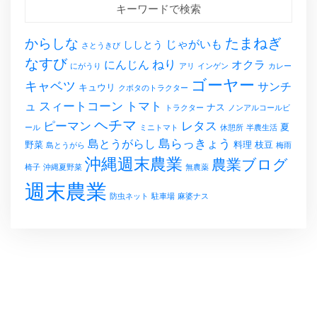
キーワードで検索
たまねぎ
からしな
じゃがいも
ししとう
さとうきび
なすび
ねり
にんじん
オクラ
にがうり
アリ
インゲン
カレー
ゴーヤー
キャベツ
サンチ
キュウリ
クボタのトラクター
スィートコーン
トマト
ュ
ナス
トラクター
ノンアルコールビ
ヘチマ
レタス
ピーマン
夏
ール
ミニトマト
休憩所
半農生活
島らっきょう
島とうがらし
野菜
料理
枝豆
島とうがら
梅雨
沖縄週末農業
農業ブログ
椅子
沖縄夏野菜
無農薬
週末農業
防虫ネット
駐車場
麻婆ナス