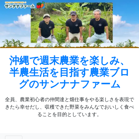
Skip
to
content
沖縄で週末農業を楽しみ、
半農生活を目指す農業ブロ
グのサンナナファーム
全員、農業初心者の仲間達と畑仕事をやる楽しさを表現で
きたら幸せだし、収穫できた野菜をみんなでおいしく食べ
ることを目的としています。