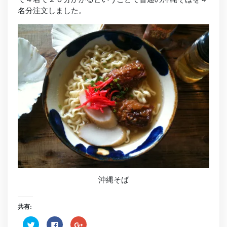
名分注文しました。
沖縄そば
共有:
ク
Facebook
ク