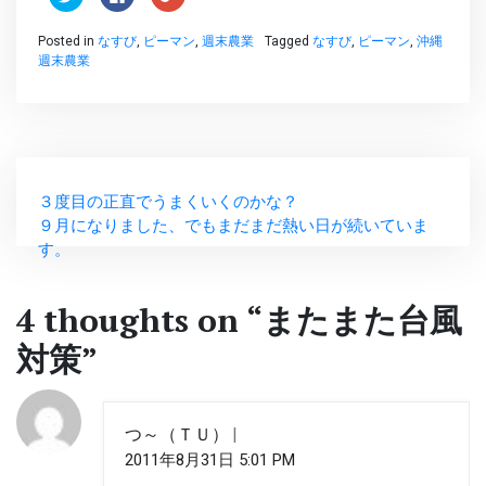
リ
で
リ
ッ
共
ッ
ク
有
ク
Posted in
なすび
,
ピーマン
,
週末農業
Tagged
なすび
,
ピーマン
,
沖縄
し
す
し
て
る
て
週末農業
Twitter
に
Google+
で
は
で
共
ク
共
有
リ
有
(新
ッ
(新
し
ク
し
い
し
い
ウ
て
ウ
投
ィ
く
ィ
ン
だ
ン
ド
さ
ド
３度目の正直でうまくいくのかな？
稿
ウ
い
ウ
９月になりました、でもまだまだ熱い日が続いていま
で
(新
で
開
し
開
ナ
す。
き
い
き
ま
ウ
ま
す)
ィ
す)
ビ
ン
ド
4 thoughts on “
またまた台風
ウ
ゲ
で
開
対策
”
き
ま
ー
す)
シ
つ～（ＴＵ）
ョ
2011年8月31日 5:01 PM