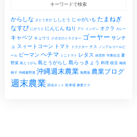
キーワードで検索
たまねぎ
からしな
じゃがいも
ししとう
さとうきび
なすび
ねり
にんじん
オクラ
にがうり
アリ
インゲン
カレー
ゴーヤー
キャベツ
サンチ
キュウリ
クボタのトラクター
スィートコーン
トマト
ュ
ナス
トラクター
ノンアルコールビ
ヘチマ
レタス
ピーマン
夏
ール
ミニトマト
休憩所
半農生活
島らっきょう
島とうがらし
野菜
料理
枝豆
島とうがら
梅雨
沖縄週末農業
農業ブログ
椅子
沖縄夏野菜
無農薬
週末農業
防虫ネット
駐車場
麻婆ナス