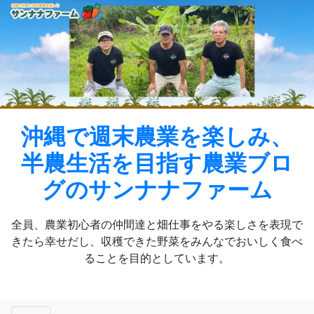
Skip
to
content
沖縄で週末農業を楽しみ、
半農生活を目指す農業ブロ
グのサンナナファーム
全員、農業初心者の仲間達と畑仕事をやる楽しさを表現で
きたら幸せだし、収穫できた野菜をみんなでおいしく食べ
ることを目的としています。