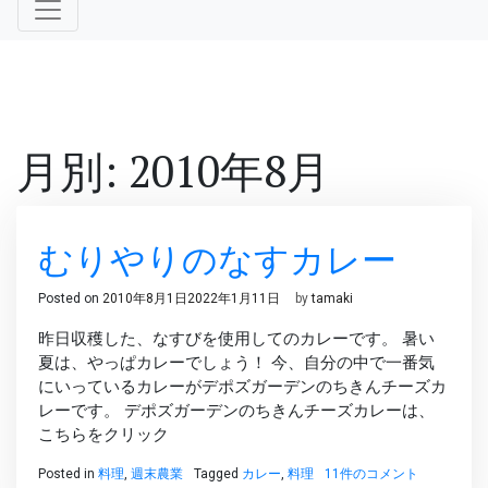
月別: 2010年8月
むりやりのなすカレー
Posted on
2010年8月1日
2022年1月11日
by
tamaki
昨日収穫した、なすびを使用してのカレーです。 暑い
夏は、やっぱカレーでしょう！ 今、自分の中で一番気
にいっているカレーがデポズガーデンのちきんチーズカ
レーです。 デポズガーデンのちきんチーズカレーは、
こちらをクリック
む
Posted in
料理
,
週末農業
Tagged
カレー
,
料理
11件のコメント