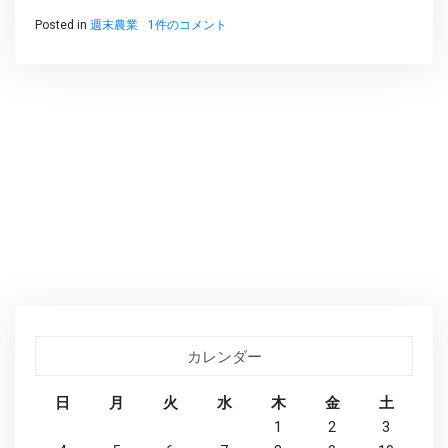
サ
Posted in
週末農業
1件のコメント
ン
ナ
ナ
フ
ァ
ー
ム
果
樹
園
ス
タ
ー
ト
へ
の
カレンダー
日
月
火
水
木
金
土
1
2
3