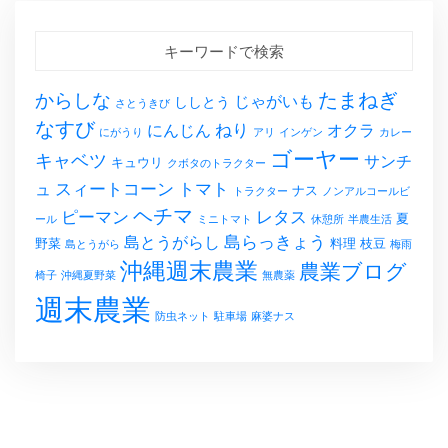
キーワードで検索
たまねぎ
からしな
じゃがいも
ししとう
さとうきび
なすび
ねり
にんじん
オクラ
にがうり
アリ
インゲン
カレー
ゴーヤー
キャベツ
サンチ
キュウリ
クボタのトラクター
スィートコーン
トマト
ュ
ナス
トラクター
ノンアルコールビ
ヘチマ
レタス
ピーマン
夏
ール
ミニトマト
休憩所
半農生活
島らっきょう
島とうがらし
野菜
料理
枝豆
島とうがら
梅雨
沖縄週末農業
農業ブログ
椅子
沖縄夏野菜
無農薬
週末農業
防虫ネット
駐車場
麻婆ナス