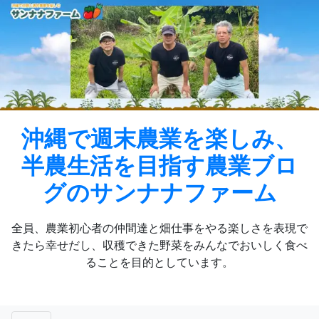
Skip
to
content
沖縄で週末農業を楽しみ、
半農生活を目指す農業ブロ
グのサンナナファーム
全員、農業初心者の仲間達と畑仕事をやる楽しさを表現で
きたら幸せだし、収穫できた野菜をみんなでおいしく食べ
ることを目的としています。