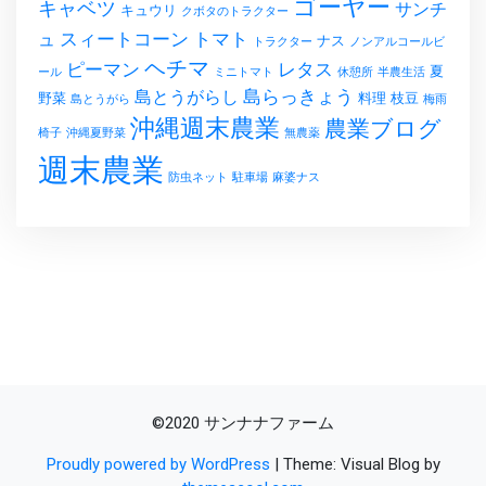
ゴーヤー
キャベツ
サンチ
キュウリ
クボタのトラクター
スィートコーン
トマト
ュ
ナス
トラクター
ノンアルコールビ
ヘチマ
レタス
ピーマン
夏
ール
ミニトマト
休憩所
半農生活
島らっきょう
島とうがらし
野菜
料理
枝豆
島とうがら
梅雨
沖縄週末農業
農業ブログ
椅子
沖縄夏野菜
無農薬
週末農業
防虫ネット
駐車場
麻婆ナス
©2020 サンナナファーム
Proudly powered by WordPress
|
Theme: Visual Blog by