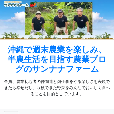
Skip
to
content
沖縄で週末農業を楽しみ、
半農生活を目指す農業ブロ
グのサンナナファーム
全員、農業初心者の仲間達と畑仕事をやる楽しさを表現で
きたら幸せだし、収穫できた野菜をみんなでおいしく食べ
ることを目的としています。