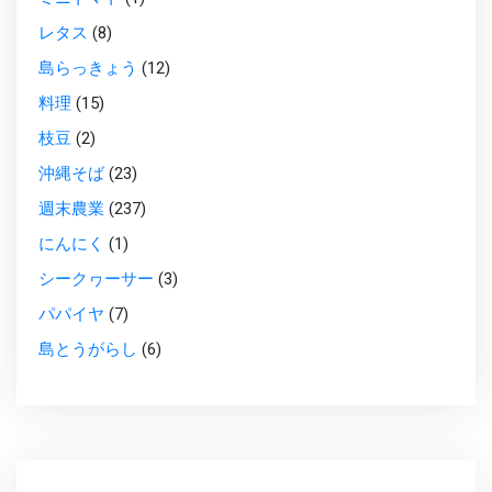
レタス
(8)
島らっきょう
(12)
料理
(15)
枝豆
(2)
沖縄そば
(23)
週末農業
(237)
にんにく
(1)
シークヮーサー
(3)
パパイヤ
(7)
島とうがらし
(6)