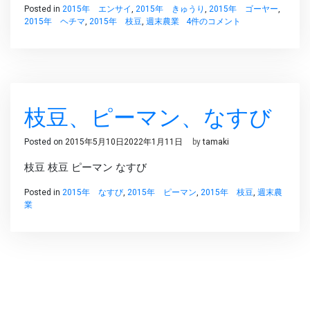
Posted in
2015年 エンサイ
,
2015年 きゅうり
,
2015年 ゴーヤー
,
夏
2015年 ヘチマ
,
2015年 枝豆
,
週末農業
4件のコメント
野
菜
収
穫
本
番
枝豆、ピーマン、なすび
で
す。
へ
Posted on
2015年5月10日
2022年1月11日
by
tamaki
の
枝豆 枝豆 ピーマン なすび
Posted in
2015年 なすび
,
2015年 ピーマン
,
2015年 枝豆
,
週末農
業