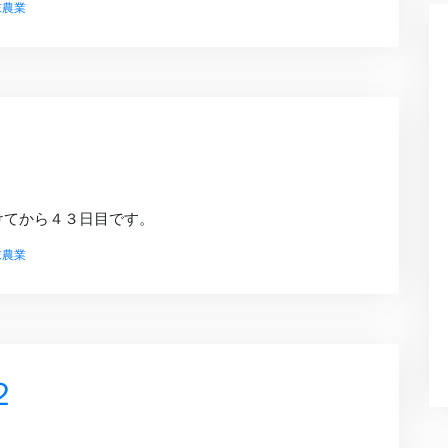
末農業
けてから４３日目です。
末農業
２