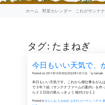
ホーム
野菜カレンダー
これがサンナナ
タグ: たまねぎ
今日もいい天気で、
Posted on
2011年10月30日
2022年1月11日
by
tamaki
本日もいい天気です。これから畑仕事をがんば
で３年７組（サンナナファームの案内）を作っ
ら２２日目の島らっきょう 植付けか […]
Posted in
からしな
,
たまねぎ
,
なすび
,
ピーマン
,
ヘチマ
,
ント