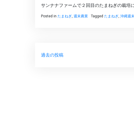
サンナナファームで２回目のたまねぎの栽培
Posted in
たまねぎ
,
週末農業
Tagged
たまねぎ
,
沖縄週
投
過去の投稿
稿
ナ
ビ
ゲ
ー
シ
ョ