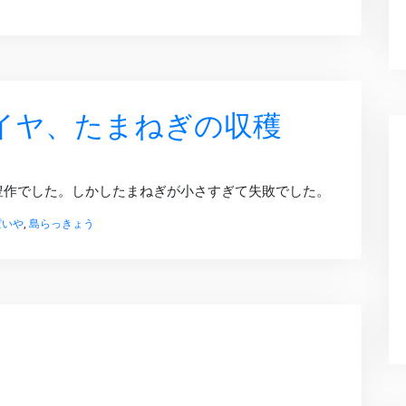
も
い
い
天
気
で、
イヤ、たまねぎの収穫
が
ん
ば
り
ま
豊作でした。しかしたまねぎが小さすぎて失敗でした。
す。
へ
ぱいや
,
島らっきょう
の