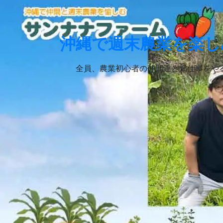
Skip
to
content
沖縄で週末農業を楽し
全員、農業初心者の仲間達と畑仕事をや