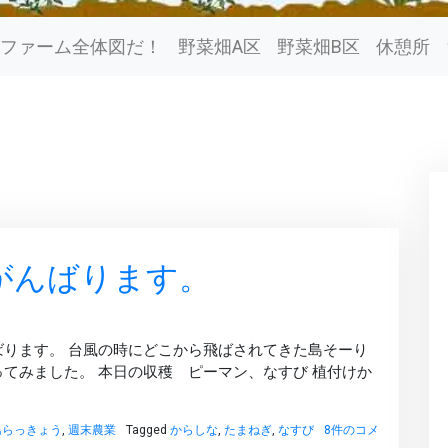
ファーム全体図だ！
野菜畑A区
野菜畑B区
休憩所
がんばります。
ります。 台風の時にどこから飛ばされてきた島そーり
てみました。 本日の収穫 ピーマン、なすび 植付けか
今
島らっきょう
,
週末農業
Tagged
からしな
,
たまねぎ
,
なすび
8件のコメ
日