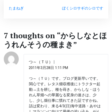
投
ィ
く
ィ
ン
だ
ン
ド
さ
ド
たまねぎ
ぼくシロサギのシロです
稿
ウ
い
ウ
で
(新
で
開
し
開
ナ
き
い
き
ま
ウ
ま
す)
ィ
す)
ビ
ン
ド
7 thoughts on “
からしなとほ
ウ
ゲ
で
開
うれんそうの種まき
”
き
ま
ー
す)
シ
つ～（ＴＵ）
ョ
2011年3月28日 1:11 PM
ン
つ～（ＴＵ）です。ブログ更新早いです。
関心です。レタス畑収穫後にトラクター起
動→土を耕し、種を蒔き、からしな・ほう
れん草畑への華麗なる変身の速さは、少
し、少し畑仕事に慣れてきた証ですかね。
話は変わり、来る4/3(日)海中道路・あやは
しマラソンに向けて最後の追い込み。がん