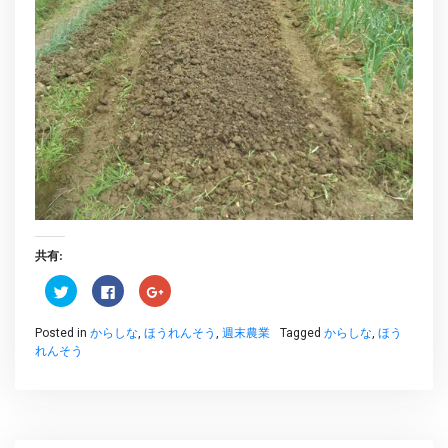
共有:
ク
Facebook
ク
リ
で
リ
ッ
共
ッ
ク
有
ク
Posted in
からしな
,
ほうれんそう
,
週末農業
Tagged
からしな
,
ほう
し
す
し
て
る
て
れんそう
Twitter
に
Google+
で
は
で
共
ク
共
有
リ
有
(新
ッ
(新
し
ク
し
い
し
い
ウ
て
ウ