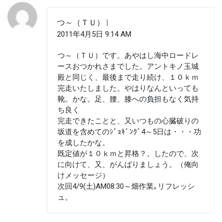
つ～（ＴＵ）
2011年4月5日 9:14 AM
つ～（ＴＵ）です。あやはし海中ロードレ
ースおつかれさまでした。アントキノ玉城
殿と同じく、最後まで走り続け、１０ｋｍ
完走いたしました。やはりなんといっても
靴。かな。足、腰、膝への負担もなく気持
ち良く
完走できたことと、又いつもの心臓破りの
坂道を含めてのｼﾞｮｷﾞﾝｸﾞ4～5日は・・・功
を成したかな。
既定値が１０ｋｍと昇格？。したので、次
に向けて、又、がんばりましょう。（俺向
けメッセージ）
次回4/9(土)AM08:30～畑作業｡リフレッシ
ュ。