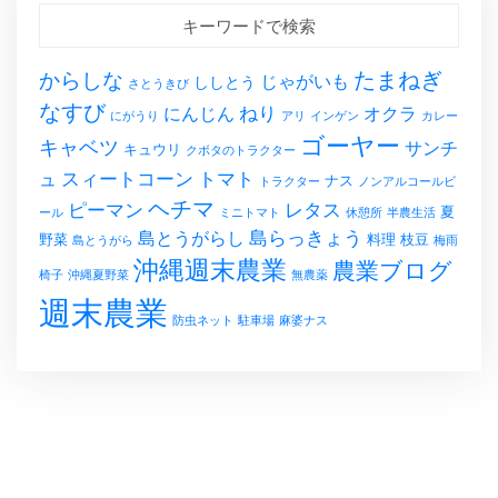
キーワードで検索
たまねぎ
からしな
じゃがいも
ししとう
さとうきび
なすび
ねり
にんじん
オクラ
にがうり
アリ
インゲン
カレー
ゴーヤー
キャベツ
サンチ
キュウリ
クボタのトラクター
スィートコーン
トマト
ュ
ナス
トラクター
ノンアルコールビ
ヘチマ
レタス
ピーマン
夏
ール
ミニトマト
休憩所
半農生活
島らっきょう
島とうがらし
野菜
料理
枝豆
島とうがら
梅雨
沖縄週末農業
農業ブログ
椅子
沖縄夏野菜
無農薬
週末農業
防虫ネット
駐車場
麻婆ナス