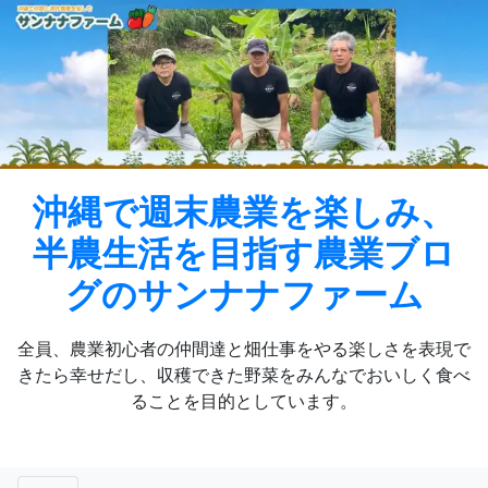
Skip
to
content
沖縄で週末農業を楽しみ、
半農生活を目指す農業ブロ
グのサンナナファーム
全員、農業初心者の仲間達と畑仕事をやる楽しさを表現で
きたら幸せだし、収穫できた野菜をみんなでおいしく食べ
ることを目的としています。