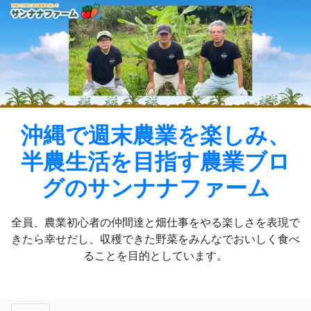
Skip
to
content
沖縄で週末農業を楽しみ、
半農生活を目指す農業ブロ
グのサンナナファーム
全員、農業初心者の仲間達と畑仕事をやる楽しさを表現で
きたら幸せだし、収穫できた野菜をみんなでおいしく食べ
ることを目的としています。