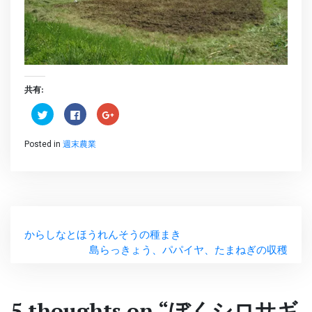
共有:
ク
Facebook
ク
リ
で
リ
ッ
共
ッ
ク
有
ク
Posted in
週末農業
し
す
し
て
る
て
Twitter
に
Google+
で
は
で
共
ク
共
有
リ
有
(新
ッ
(新
し
ク
し
投
い
し
い
ウ
て
ウ
ィ
く
ィ
からしなとほうれんそうの種まき
稿
ン
だ
ン
ド
さ
ド
島らっきょう、パパイヤ、たまねぎの収穫
ウ
い
ウ
で
(新
で
ナ
開
し
開
き
い
き
ま
ウ
ま
ビ
す)
ィ
す)
5 thoughts on “
ぼくシロサギ
ン