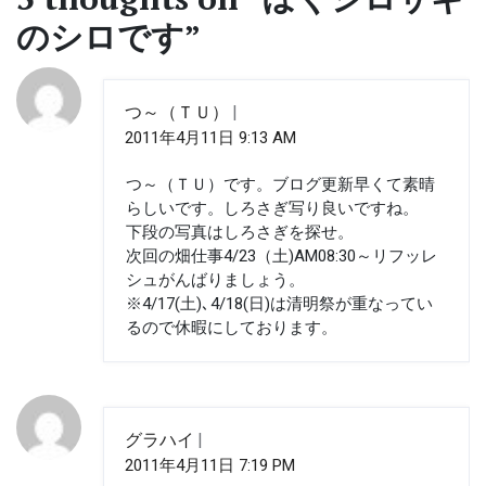
ド
ゲ
ウ
のシロです
”
で
開
ー
き
ま
す)
シ
つ～（ＴＵ）
ョ
2011年4月11日 9:13 AM
ン
つ～（ＴＵ）です。ブログ更新早くて素晴
らしいです。しろさぎ写り良いですね。
下段の写真はしろさぎを探せ。
次回の畑仕事4/23（土)AM08:30～リフッレ
シュがんばりましょう。
※4/17(土)､4/18(日)は清明祭が重なってい
るので休暇にしております。
グラハイ
2011年4月11日 7:19 PM