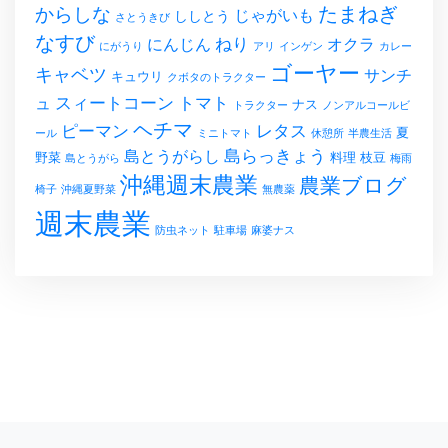
たまねぎ
からしな
じゃがいも
ししとう
さとうきび
なすび
ねり
にんじん
オクラ
にがうり
アリ
インゲン
カレー
ゴーヤー
キャベツ
サンチ
キュウリ
クボタのトラクター
スィートコーン
トマト
ュ
ナス
トラクター
ノンアルコールビ
ヘチマ
レタス
ピーマン
夏
ール
ミニトマト
休憩所
半農生活
島らっきょう
島とうがらし
野菜
料理
枝豆
島とうがら
梅雨
沖縄週末農業
農業ブログ
椅子
沖縄夏野菜
無農薬
週末農業
防虫ネット
駐車場
麻婆ナス